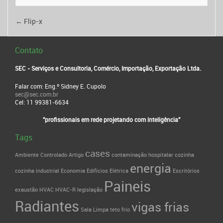
←
Flip-x
Contato
SEC - Serviços e Consultoria, Comércio, Importação, Exportação Ltda.
Falar com: Eng.º Sidney E. Cupolo
sec@sec.com.br
Cel: 11 99381-6634
"profissionais em rede projetando com inteligência"
Tags
cases
Ambiente Controlado
Artigo
contaminação hospitalar
cozinha
energia
cozinha industrial
Economia
Edifícios
Elétrica
Escritórios
Paineis
exaustão
HVAC
HVAC-R
legislação
Radiantes
vigas frias
Sala Limpa
teto frio