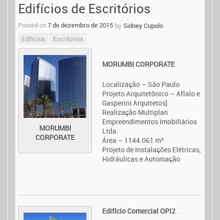
Edifícios de Escritórios
Posted on
7 de dezembro de 2015
by
Sidney Cupolo
Edifícios
Escritórios
MORUMBI CORPORATE
Localização – São Paulo
Projeto Arquitetônico – Aflalo e
Gasperini Arquitetos]
Realização Multiplan
Empreendimentos Imobiliários
MORUMBI
Ltda.
CORPORATE
Área – 1144.061 m²
Projeto de Instalações Elétricas,
Hidráulicas e Automação
Edifício Comercial OPI2
Movie All Is Lost (2013)