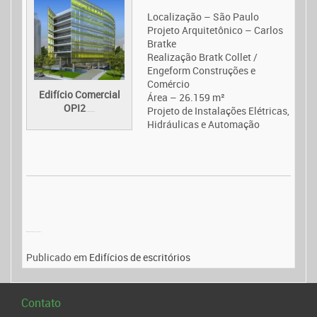
Localização – São Paulo
Projeto Arquitetônico – Carlos
Bratke
Realização Bratk Collet /
Engeform Construções e
Comércio
Edifício Comercial
Área – 26.159 m²
OPI2
Projeto de Instalações Elétricas,
Movie All Is Lost (2013)
Hidráulicas e Automação
Watch Movie Online Logan (2017)
Publicado em
Edifícios de escritórios
Contato