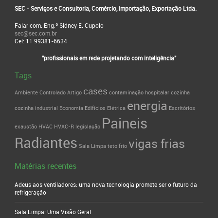
SEC - Serviços e Consultoria, Comércio, Importação, Exportação Ltda.
Falar com: Eng.º Sidney E. Cupolo
sec@sec.com.br
Cel: 11 99381-6634
"profissionais em rede projetando com inteligência"
Tags
cases
Ambiente Controlado
Artigo
contaminação hospitalar
cozinha
energia
cozinha industrial
Economia
Edifícios
Elétrica
Escritórios
Paineis
exaustão
HVAC
HVAC-R
legislação
Radiantes
vigas frias
Sala Limpa
teto frio
Matérias recentes
Adeus aos ventiladores: uma nova tecnologia promete ser o futuro da
refrigeração
Sala Limpa: Uma Visão Geral