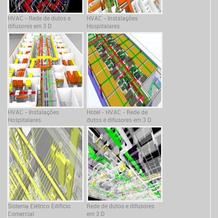
HVAC - Rede de dutos e
HVAC - Instalações
difusores em 3 D
Hospitalares
HVAC - Instalações
Hotel - HVAC - Rede de
Hospitalares
dutos e difusores em 3 D
Sistema Elétrico Edifício
Rede de dutos e difusores
Comercial
em 3 D