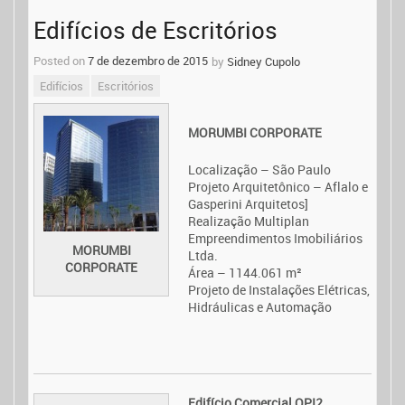
Post
Edifícios de Escritórios
navigation
Posted on
7 de dezembro de 2015
by
Sidney Cupolo
Edifícios
Escritórios
MORUMBI CORPORATE
Localização – São Paulo
Projeto Arquitetônico – Aflalo e
Gasperini Arquitetos]
Realização Multiplan
Empreendimentos Imobiliários
MORUMBI
Ltda.
CORPORATE
Área – 1144.061 m²
Projeto de Instalações Elétricas,
Hidráulicas e Automação
Edifício Comercial OPI2