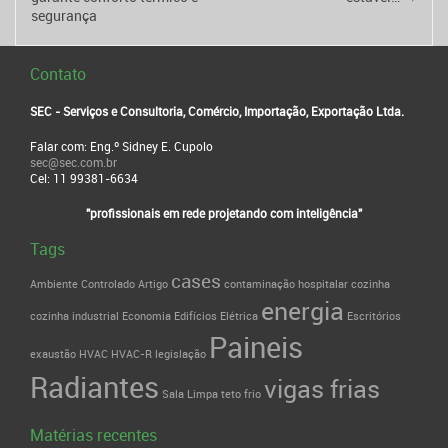
segurança
Contato
SEC - Serviços e Consultoria, Comércio, Importação, Exportação Ltda.
Falar com: Eng.º Sidney E. Cupolo
sec@sec.com.br
Cel: 11 99381-6634
"profissionais em rede projetando com inteligência"
Tags
cases
Ambiente Controlado
Artigo
contaminação hospitalar
cozinha
energia
cozinha industrial
Economia
Edifícios
Elétrica
Escritórios
Paineis
exaustão
HVAC
HVAC-R
legislação
Radiantes
vigas frias
Sala Limpa
teto frio
Matérias recentes