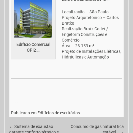
Movie All Is Lost (2013)
Localização – São Paulo
Projeto Arquitetônico – Carlos
Bratke
Realização Bratk Collet /
Engeform Construções e
Comércio
Edifício Comercial
Área – 26.159 m²
OPI2
Projeto de Instalações Elétricas,
Movie All Is Lost (2013)
Hidráulicas e Automação
Watch Movie Online Logan (2017)
Publicado em
Edifícios de escritórios
←
Sistema de exaustão
Consumo de gás natural fica
garante conforto térmico e
estável…
→