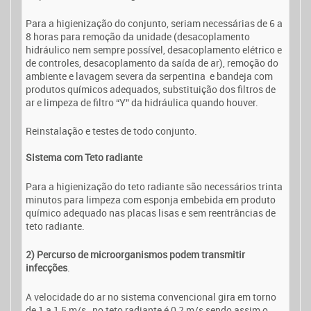
Para a higienização do conjunto, seriam necessárias de 6 a
8 horas para remoção da unidade (desacoplamento
hidráulico nem sempre possível, desacoplamento elétrico e
de controles, desacoplamento da saída de ar), remoção do
ambiente e lavagem severa da serpentina e bandeja com
produtos químicos adequados, substituição dos filtros de
ar e limpeza de filtro “Y” da hidráulica quando houver.
Reinstalação e testes de todo conjunto.
Sistema com Teto radiante
Para a higienização do teto radiante são necessários trinta
minutos para limpeza com esponja embebida em produto
químico adequado nas placas lisas e sem reentrâncias de
teto radiante.
2) Percurso de microorganismos podem transmitir
infecções
.
A velocidade do ar no sistema convencional gira em torno
de 1 a 1,5 m/s , no teto radiante é 0,2 m/s sendo assim o