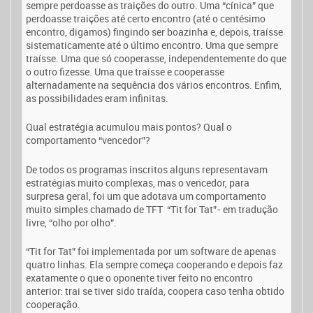
sempre perdoasse as traições do outro. Uma “cínica” que
perdoasse traições até certo encontro (até o centésimo
encontro, digamos) fingindo ser boazinha e, depois, traísse
sistematicamente até o último encontro. Uma que sempre
traísse. Uma que só cooperasse, independentemente do que
o outro fizesse. Uma que traísse e cooperasse
alternadamente na sequência dos vários encontros. Enfim,
as possibilidades eram infinitas.
Qual estratégia acumulou mais pontos? Qual o
comportamento “vencedor”?
De todos os programas inscritos alguns representavam
estratégias muito complexas, mas o vencedor, para
surpresa geral, foi um que adotava um comportamento
muito simples chamado de TFT “Tit for Tat”- em tradução
livre, “olho por olho”.
“Tit for Tat” foi implementada por um software de apenas
quatro linhas. Ela sempre começa cooperando e depois faz
exatamente o que o oponente tiver feito no encontro
anterior: trai se tiver sido traída, coopera caso tenha obtido
cooperação.