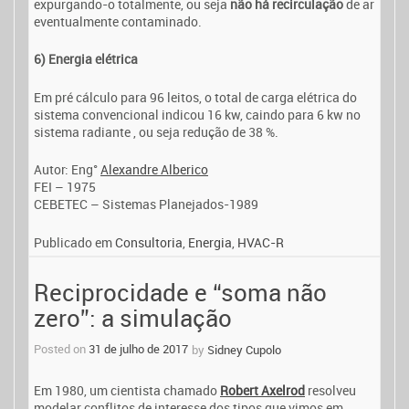
expurgando-o totalmente, ou seja
não há recirculação
de ar
eventualmente contaminado.
6) Energia elétrica
Em pré cálculo para 96 leitos, o total de carga elétrica do
sistema convencional indicou 16 kw, caindo para 6 kw no
sistema radiante , ou seja redução de 38 %.
Autor: Eng°
Alexandre Alberico
FEI – 1975
CEBETEC – Sistemas Planejados-1989
Publicado em
Consultoria
,
Energia
,
HVAC-R
Reciprocidade e “soma não
zero”: a simulação
Posted on
31 de julho de 2017
by
Sidney Cupolo
Em 1980, um cientista chamado
Robert Axelrod
resolveu
modelar conflitos de interesse dos tipos que vimos em