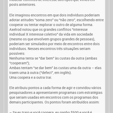
posts anteriores.
Ele imaginou encontros em que dois indivíduos poderiam
adotar atitudes “soma zero” ou “não zero”, escolhendo entre
cooperar ou tentar explorar o outro de alguma forma.
Axelrod notou que os grandes conflitos “interesse
individual X interesse coletivo” da vida em sociedade
(mesmo os que envolvem grupos grandes de pessoas),
poderiam ser simulados por meio de encontros entre dois
indivíduos. Nesses encontros três situações seriam
possíveis:
Nenhuma tenta se “dar bem” às custas da outra (ambas
“cooperam”);
Ambas tentam “se dar bem” às custas uma da outra – elas
traem uma à outra (“defect”, em inglês).
Uma coopera e a outra trai.
Ele atribuiu pontos a cada forma de agir e convidou vários
pesquisadores a apresentarem programas com estratégias
que seriam usadas em encontros com os programas dos
demais participantes. Os pontos foram atribuídos assim:
– Se eu traio e você coopera, eu ganho $500 e você é